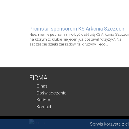
Proinstal sponsorem KS Arkonia Szczecin
Niezmiernie jest nam miło być częścią KS Arkonia Szczeci
na którym to klubie nie jeden już postawił "krzyżyk". Na
szczęscię dzięki zarządowi tej drużyny i jego...
FIRMA
O nas
Doświadczenie
Kariera
Kontakt
Serwis korzysta z c