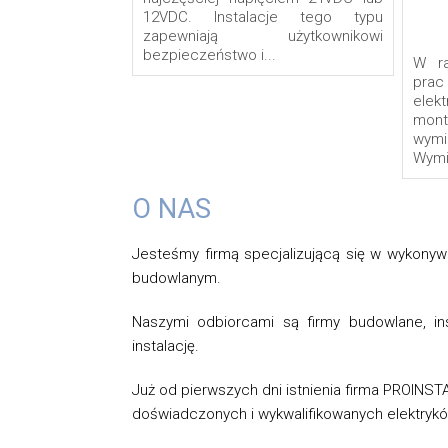
12VDC. Instalacje tego typu
zapewniają użytkownikowi
bezpieczeństwo i...
W r
prac
elek
mont
wymia
Wymi
O NAS
Jesteśmy firmą specjalizującą się w wykonywa
budowlanym.
Naszymi odbiorcami są firmy budowlane, ins
instalację.
Już od pierwszych dni istnienia firma PROINSTA
doświadczonych i wykwalifikowanych elektryków