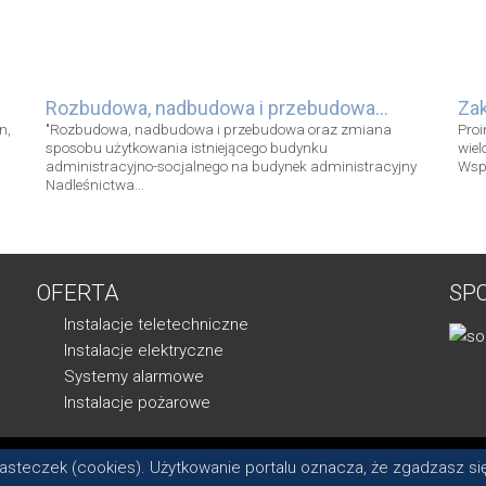
Rozbudowa, nadbudowa i przebudowa...
Za
n,
"Rozbudowa, nadbudowa i przebudowa oraz zmiana
Proi
sposobu użytkowania istniejącego budynku
wiel
administracyjno-socjalnego na budynek administracyjny
Wspo
Nadleśnictwa...
OFERTA
SP
Instalacje teletechniczne
Instalacje elektryczne
Systemy alarmowe
Instalacje pożarowe
iasteczek (cookies). Użytkowanie portalu oznacza, że zgadzasz si