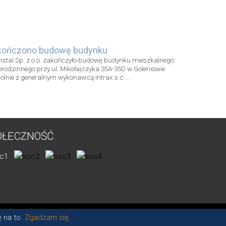
kończono budowę budynku
nstal Sp. z o.o. zakończyło budowę budynku mieszkalnego
orodzinnego przy ul. Mikołajczyka 35A-35D w Goleniowie
lnie z generalnym wykonawcą Intrax s.c....
OŁECZNOŚĆ
ę na to.
Zgadzam się