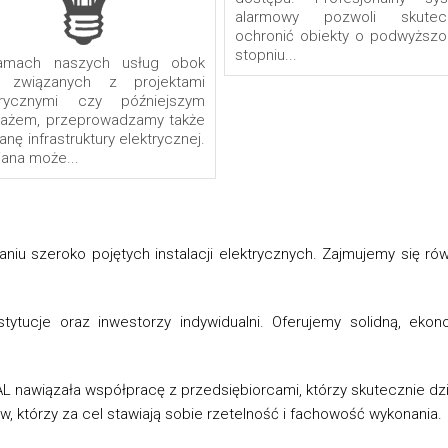
alarmowy pozwoli skutec
ochronić obiekty o podwyższ
stopniu...
amach naszych usług obok
 związanych z projektami
trycznymi czy późniejszym
ażem, przeprowadzamy także
nę infrastruktury elektrycznej.
ana może...
niu szeroko pojętych instalacji elektrycznych. Zajmujemy się ró
tytucje oraz inwestorzy indywidualni. Oferujemy solidną, eko
L nawiązała współpracę z przedsiębiorcami, którzy skutecznie dzia
, którzy za cel stawiają sobie rzetelność i fachowość wykonania.