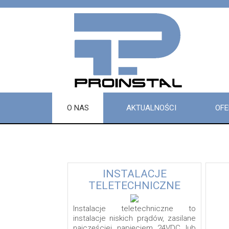
O NAS
AKTUALNOŚCI
OFE
INSTALACJE
TELETECHNICZNE
Instalacje teletechniczne to
instalacje niskich prądów, zasilane
najczęściej napięciem 24VDC lub